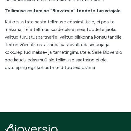
Tellimuse esitamine “Bioversio” toodete turustajale
Kui otsustate saata tellimuse edasimüüjale, ei pea te
maksma. Teie tellimus saadetakse meie toodete jaoks
valitud turustuspartnerile, valitud piirkonna konsultandile.
Teil on võimalik osta kaupa vastavalt edasimüüjaga
kokkulepitud makse- ja tarnetingimustele. Selle Bioversio
poe kaudu edasimüüjale tellimuse saatmine ei ole
ostuleping ega kohusta teid tooteid ostma.