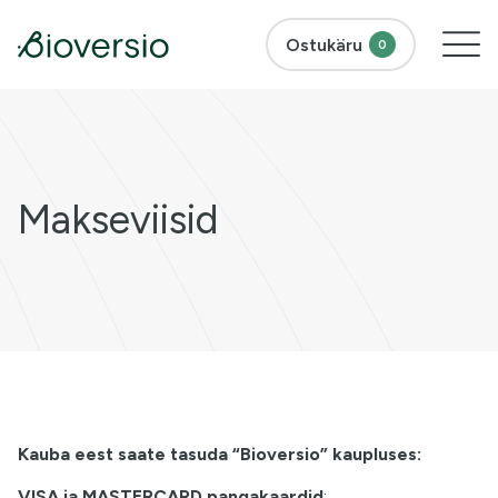
Ostukäru
0
Makseviisid
Kauba eest saate tasuda “Bioversio” kaupluses:
VISA ja MASTERCARD pangakaardid
: