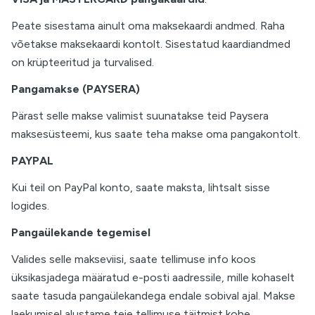
Peate sisestama ainult oma maksekaardi andmed. Raha
võetakse maksekaardi kontolt. Sisestatud kaardiandmed
on krüpteeritud ja turvalised.
Pangamakse (PAYSERA)
Pärast selle makse valimist suunatakse teid Paysera
maksesüsteemi, kus saate teha makse oma pangakontolt.
PAYPAL
Kui teil on PayPal konto, saate maksta, lihtsalt sisse
logides.
Pangaülekande tegemisel
Valides selle makseviisi, saate tellimuse info koos
üksikasjadega määratud e-posti aadressile, mille kohaselt
saate tasuda pangaülekandega endale sobival ajal. Makse
laekumisel alustame teie tellimuse täitmist kohe.